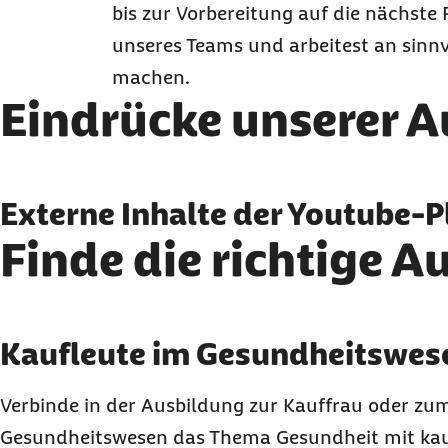
bis zur Vorbereitung auf die nächste P
unseres Teams und arbeitest an sinn
machen.
Eindrücke unserer 
Externe Inhalte anzeige
Externe Inhalte der Youtube-P
Finde die richtige 
Sie können an dieser Stelle einstellen, alle exter
Ich bin damit einverstanden, dass personenbezog
Mehr dazu in unserer
Datenschutzerklärung
.
Karussell mit 2 Elementen
Element 1 von 2
Kaufleute im Gesundheitswes
Verbinde in der Ausbildung zur Kauffrau oder z
Gesundheitswesen das Thema Gesundheit mit kau