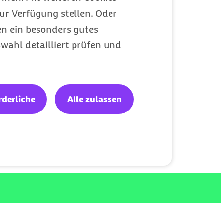
 Ausbildung drei Jahre. Bei guten
ur Verfügung stellen. Oder
 sie um sechs Monate zu verkürzen.
en ein besonders gutes
wahl detailliert prüfen und
 Deshalb stellen wir
hiedlichen Fachbereichen sicher, dass
nenlernst. Welche das sind,
rderliche
Alle zulassen