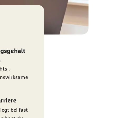
ngsgehalt
h
hts-,
enswirksame
rriere
egt bei fast