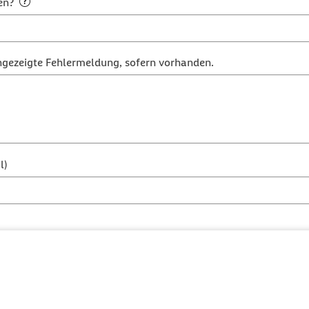
en?
ngezeigte Fehlermeldung, sofern vorhanden.
l)
ufgetreten?