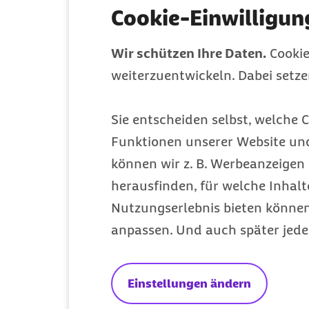
Cookie-Einwilligun
PC oder Laptop
Falls Sie ein mobiles Gerät nutzen: Welches 
Wir schützen Ihre Daten.
Cookie
weiterzuentwickeln. Dabei setz
Falls Sie das Angebot über einen Browser nu
Sie entscheiden selbst, welche C
Funktionen unserer Website un
können wir z. B. Werbeanzeigen 
Ihre persönlichen Daten
herausfinden, für welche Inhalt
Vorname
Nutzungserlebnis bieten können.
anpassen. Und auch später jede
Versichertennummer
Einstellungen ändern