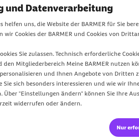
g und Datenverarbeitung
Gerät nutzen Sie? (optional)
s helfen uns, die Website der BARMER für Sie bere
en wir Cookies der BARMER und Cookies von Drittan
tzen: Welcher Browser ist es? (optional)
ookies Sie zulassen. Technisch erforderliche Cookie
d den Mitgliederbereich Meine BARMER nutzen kön
personalisieren und Ihnen Angebote von Dritten z
e Sie sich besonders interessieren und wie wir Ihn
Nachname
 Über "Einstellungen ändern" können Sie Ihre Aus
rzeit widerrufen oder ändern.
Nur erfo