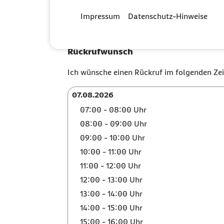
Telefonnummer
Impressum
Datenschutz-Hinweise
Rückrufwunsch
Ich wünsche einen Rückruf im folgenden Ze
07.08.2026
07.08.2026
07:00 - 08:00 Uhr
07.08.2026
08:00 - 09:00 Uhr
07.08.2026
09:00 - 10:00 Uhr
07.08.2026
10:00 - 11:00 Uhr
07.08.2026
11:00 - 12:00 Uhr
07.08.2026
12:00 - 13:00 Uhr
07.08.2026
13:00 - 14:00 Uhr
07.08.2026
14:00 - 15:00 Uhr
07.08.2026
15:00 - 16:00 Uhr