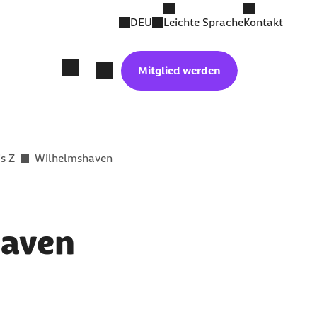
DEU
Leichte Sprache
Kontakt
Mitglied werden
is Z
Wilhelmshaven
haven