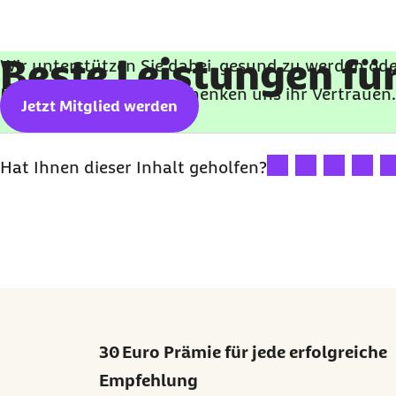
Beste Leistungen für
Wir unterstützen Sie dabei, gesund zu werden ode
Millionen Versicherte schenken uns ihr Vertrauen
Jetzt Mitglied werden
Ihre Bewertung: 1 St
Ihre Bewertung:
Ihre Bewert
Ihre B
Ih
Hat Ihnen dieser Inhalt geholfen?
30 Euro Prämie für jede erfolgreiche
Empfehlung