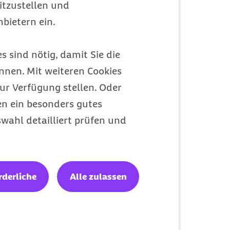
itzustellen und
bietern ein.
Meine Barmer
s sind nötig, damit Sie die
Ein Zugang für alles
nen. Mit weiteren Cookies
ur Verfügung stellen. Oder
en ein besonders gutes
wahl detailliert prüfen und
rderliche
Alle zulassen