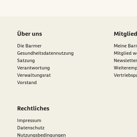
Über uns
Mitglie
Die Barmer
Meine Bar
Gesundheitsdatennutzung
Mitglied w
Satzung
Newslette
externer Li
Verantwortung
Weiteremp
Verwaltungsrat
Vertriebsp
Vorstand
Rechtliches
Impressum
Datenschutz
Nutzungsbedingungen