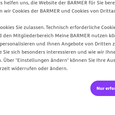
s helfen uns, die Website der BARMER für Sie bere
en wir Cookies der BARMER und Cookies von Drittan
Barmer Bonus
ookies Sie zulassen. Technisch erforderliche Cookie
Punkte sammeln & Prämie auszahlen
lassen
d den Mitgliederbereich Meine BARMER nutzen kön
personalisieren und Ihnen Angebote von Dritten z
e Sie sich besonders interessieren und wie wir Ihn
 Über "Einstellungen ändern" können Sie Ihre Aus
rzeit widerrufen oder ändern.
Nur erfo