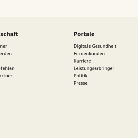
dschaft
Portale
mer
Digitale Gesundheit
erden
Firmenkunden
r
Karriere
nk:
fehlen
Leistungserbringer
artner
Politik
Presse