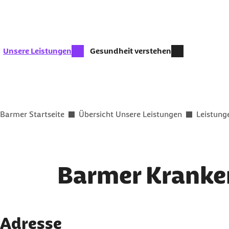
Zum Kontakt Knopf springen
Zum Seiteninhalt springen
zur Zeit aktiv:
Unsere Leistungen
Gesundheit verstehen
Sie befinden sich hier:
Barmer Startseite
Übersicht Unsere Leistungen
Leistung
Barmer Kranke
Adresse