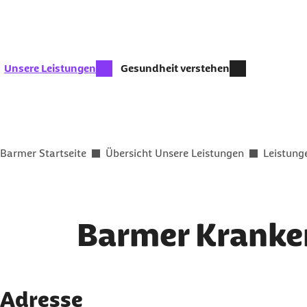
Zum Kontakt Knopf springen
Zum Seiteninhalt springen
zur Zeit aktiv:
Unsere Leistungen
Gesundheit verstehen
Sie befinden sich hier:
Barmer Startseite
Übersicht Unsere Leistungen
Leistung
Barmer Kranke
Adresse