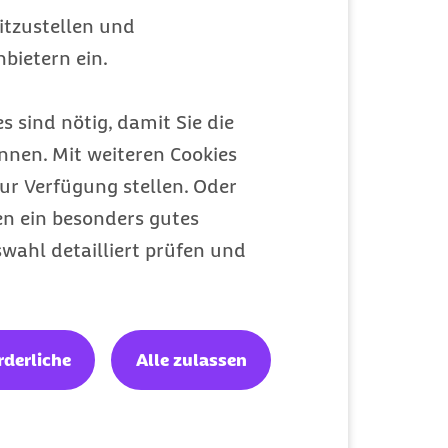
itzustellen und
bietern ein.
Meine Barmer
s sind nötig, damit Sie die
Ein Zugang für alles
nen. Mit weiteren Cookies
ur Verfügung stellen. Oder
en ein besonders gutes
wahl detailliert prüfen und
rderliche
Alle zulassen