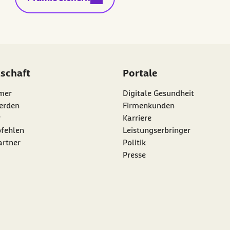
dschaft
Portale
mer
Digitale Gesundheit
erden
Firmenkunden
r
Karriere
nk:
fehlen
Leistungserbringer
artner
Politik
Presse