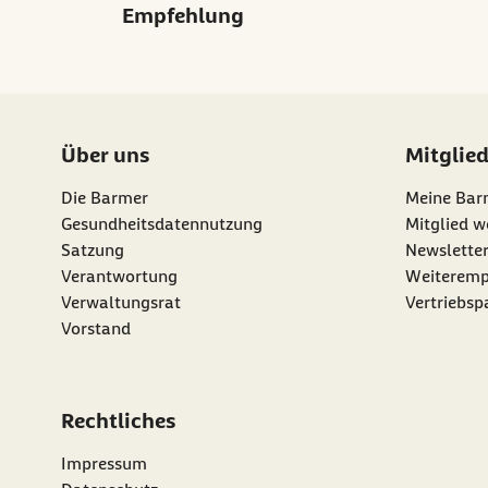
Empfehlung
Über uns
Mitglie
Die Barmer
Meine Bar
Gesundheitsdatennutzung
Mitglied w
Satzung
Newslette
externer Li
Verantwortung
Weiteremp
Verwaltungsrat
Vertriebsp
Vorstand
Rechtliches
Impressum