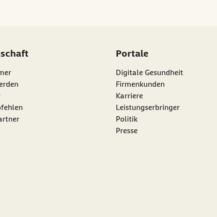
dschaft
Portale
mer
Digitale Gesundheit
erden
Firmenkunden
r
Karriere
nk:
fehlen
Leistungserbringer
artner
Politik
Presse