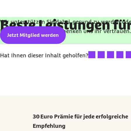
Beste Leistungen für
Wir unterstützen Sie dabei, gesund zu werden ode
Millionen Versicherte schenken uns ihr Vertrauen
Jetzt Mitglied werden
Ihre Bewertung: 1 St
Ihre Bewertung:
Ihre Bewert
Ihre B
Ih
Hat Ihnen dieser Inhalt geholfen?
30 Euro Prämie für jede erfolgreiche
Empfehlung