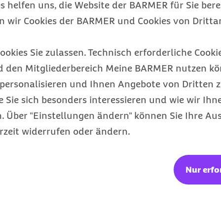
s helfen uns, die Website der BARMER für Sie bere
en wir Cookies der BARMER und Cookies von Drittan
Barmer Bonus
ookies Sie zulassen. Technisch erforderliche Cookie
Punkte sammeln & Prämie auszahlen
lassen
d den Mitgliederbereich Meine BARMER nutzen kön
personalisieren und Ihnen Angebote von Dritten z
e Sie sich besonders interessieren und wie wir Ihn
 Über "Einstellungen ändern" können Sie Ihre Aus
rzeit widerrufen oder ändern.
Nur erfo