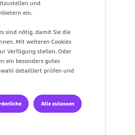
itzustellen und
bietern ein.
Meine Barmer
s sind nötig, damit Sie die
Ein Zugang für alles
nen. Mit weiteren Cookies
ur Verfügung stellen. Oder
en ein besonders gutes
wahl detailliert prüfen und
rderliche
Alle zulassen