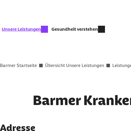
Zum Kontakt Knopf springen
Zum Seiteninhalt springen
zur Zeit aktiv:
Unsere Leistungen
Gesundheit verstehen
Sie befinden sich hier:
Barmer Startseite
Übersicht Unsere Leistungen
Leistung
Barmer Kranke
Adresse