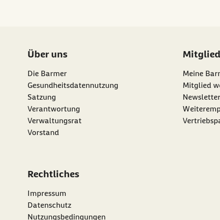
Über uns
Mitglie
Die Barmer
Meine Bar
Gesundheitsdatennutzung
Mitglied w
Satzung
Newslette
externer Li
Verantwortung
Weiteremp
Verwaltungsrat
Vertriebsp
Vorstand
Rechtliches
Impressum
Datenschutz
Nutzungsbedingungen