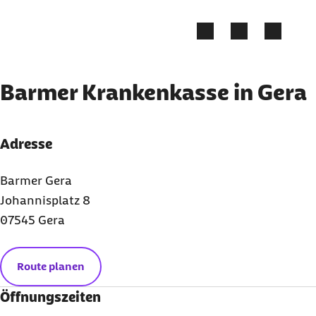
Zum Kontakt Knopf springen
Zum Seiteninhalt springen
Barmer Krankenkasse in Gera
Adresse
Barmer Gera
Johannisplatz 8
07545 Gera
Route planen
Öffnungszeiten