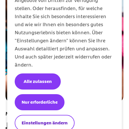
Angebote von Dritten zur Verfügung
stellen. Oder herausfinden, für welche
Inhalte Sie sich besonders interessieren
und wie wir Ihnen ein besonders gutes
Nutzungserlebnis bieten können. Über
"Einstellungen ändern" können Sie Ihre
Auswahl detailliert prüfen und anpassen.
Und auch später jederzeit widerrufen oder
ändern.
Alle zulassen
Nur erforderliche
Meine Barmer per App nutzen
Einstellungen ändern
Jetzt herunterladen