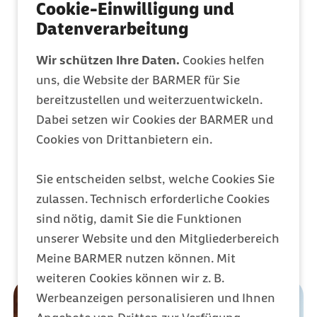
Cookie-Einwilligung und
Mitglied werden
Datenverarbeitung
Entdecken Sie Ihre Vorteile
Wir schützen Ihre Daten.
Cookies helfen
uns, die Website der BARMER für Sie
Barmer Bonus
bereitzustellen und weiterzuentwickeln.
Punkte sammeln & Prämie auszahlen lassen
Dabei setzen wir Cookies der BARMER und
Cookies von Drittanbietern ein.
Meine Barmer
Sie entscheiden selbst, welche Cookies Sie
Ein Zugang für alles
zulassen. Technisch erforderliche Cookies
sind nötig, damit Sie die Funktionen
unserer Website und den Mitgliederbereich
Meine BARMER nutzen können. Mit
weiteren Cookies können wir z. B.
Werbeanzeigen personalisieren und Ihnen