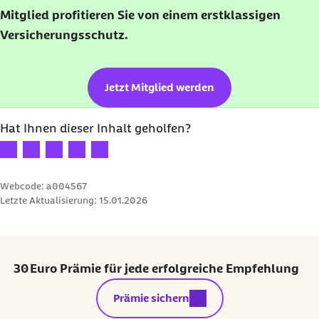
Mitglied profitieren Sie von einem erstklassigen
Versicherungsschutz.
Jetzt Mitglied werden
Hat Ihnen dieser Inhalt geholfen?
Ihre Bewertung: 1 Stern
Ihre Bewertung: 2 Sterne
Ihre Bewertung: 3 Sterne
Ihre Bewertung: 4 Sterne
Ihre Bewertung: 5 Sterne
Webcode: a004567
Letzte Aktualisierung:
15.01.2026
30 Euro Prämie für jede erfolgreiche Empfehlung
externer Link:
Prämie sichern