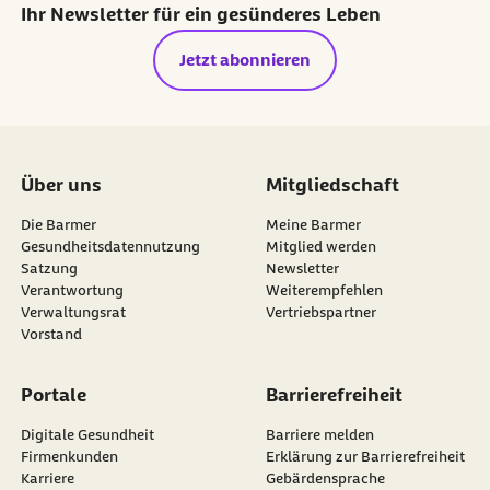
Ihr Newsletter für ein gesünderes Leben
Jetzt abonnieren
Über uns
Mitgliedschaft
Die Barmer
Meine Barmer
Gesundheitsdatennutzung
Mitglied werden
Satzung
Newsletter
externer Link:
Verantwortung
Weiterempfehlen
Verwaltungsrat
Vertriebspartner
Vorstand
Portale
Barrierefreiheit
Digitale Gesundheit
Barriere melden
Firmenkunden
Erklärung zur Barrierefreiheit
Karriere
Gebärdensprache