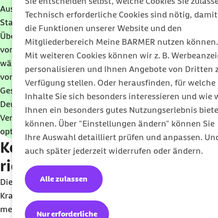
Sie entscheiden selbst, welche Cookies Sie zulass
Auswahl von 17 bis 25 der heute über 140
Technisch erforderliche Cookies sind nötig, damit
Standorte könnte die
die Funktionen unserer Website und den
Überlebenswahrscheinlichkeit bei diesem Eingriff
Mitgliederbereich Meine BARMER nutzen können.
von 89,1 auf bis zu 93,6 Prozent erhöhen. Hierfür
Mit weiteren Cookies können wir z. B. Werbeanze
wäre eine zusätzliche durchschnittliche Fahrzeit
personalisieren und Ihnen Angebote von Dritten 
von lediglich 14 Minuten notwendig. Für die
Verfügung stellen. Oder herausfinden, für welche
Gesamtheit der Patientinnen und Patienten in
Inhalte Sie sich besonders interessieren und wie 
Deutschland wäre eine solche
Ihnen ein besonders gutes Nutzungserlebnis biet
Versorgungslandschaft für diese Behandlung
können. Über "Einstellungen ändern" können Sie
optimal.
Ihre Auswahl detailliert prüfen und anpassen. Un
Konzentration ist der
auch später jederzeit widerrufen oder ändern.
richtige Weg
Alle zulassen
Die
bifg
-Studie zeigt, dass die Konzentration der
Krankenhausversorgung bei komplexen
medizinischen Leistungen der richtige Weg und
Nur erforderliche