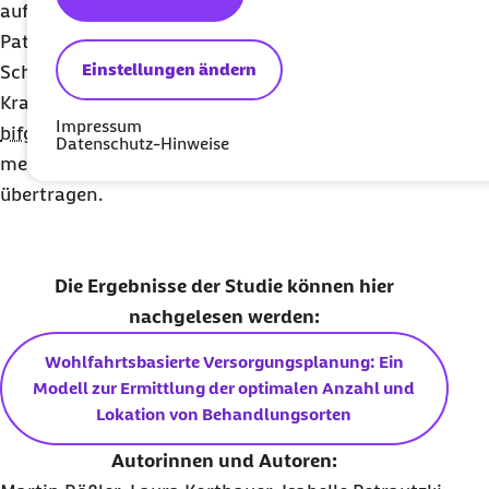
aufgrund der guten Ergebnisse ganz im Sinne der
Patientinnen und Patienten ist. Um weitere
Einstellungen ändern
Schlüsse für die Umsetzung der
Krankenhausreform ziehen zu können, stellt das
Impressum
bifg
in Aussicht, die Methodik auf andere
Datenschutz-Hinweise
medizinische Behandlungen im Krankenhaus zu
übertragen.
Die Ergebnisse der Studie können hier
nachgelesen werden:
Wohlfahrtsbasierte Versorgungsplanung: Ein
Modell zur Ermittlung der optimalen Anzahl und
Lokation von Behandlungsorten
Autorinnen und Autoren: