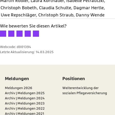
Martin Rößler, Laura Korthauer, Isabelle Petrautzki,
Christoph Bobeth, Claudia Schulte, Dagmar Hertle,
Uwe Repschläger, Christoph Straub, Danny Wende
Wie bewerten Sie diesen Artikel?
Ihre Bewertung: 1 Stern
Ihre Bewertung: 2 Sterne
Ihre Bewertung: 3 Sterne
Ihre Bewertung: 4 Sterne
Ihre Bewertung: 5 Sterne
Webcode: d001394
Letzte Aktualisierung:
14.03.2025
Meldungen
Positionen
Meldungen 2026
Weiterentwicklung der
Archiv | Meldungen 2025
sozialen Pflegeversicherung
Archiv | Meldungen 2024
Archiv | Meldungen 2023
Archiv | Meldungen 2022
Archiv | Meldungen 2021