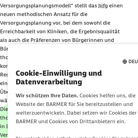
Versorgungsplanungsmodell“ stellt das
bifg
einen
neuen methodischen Ansatz für die
Versorgungsplanung vor, bei dem sowohl die
Erreichbarkeit von Kliniken, die Ergebnisqualität
als auch die Präferenzen von Bürgerinnen und
Bürgern Berücksichtigung finden. Am Beispiel der
thoraxchirurgischen Behandlung von Lungenkrebs
DEU
konnte gezeigt werden, dass eine deutliche
Cookie-Einwilligung und
Reduktion der Anzahl der Behandlungsorte zu
Datenverarbeitung
einer Verbesserung der Ein-Jahres-
Überlebenswahrscheinlichkeit führen würde,
Wir schützen Ihre Daten.
Cookies helfen uns, die
während die Fahrzeit nur geringfügig zunimmt.
Website der BARMER für Sie bereitzustellen und
Die Anwendung des Modells auf die
weiterzuentwickeln. Dabei setzen wir Cookies der
thoraxchirurgische Behandlung von Lungenkrebs
BARMER und Cookies von Drittanbietern ein.
in Deutschland zeigte große Potenziale bei der
Verbesserung der Versorgungsstrukturen. Eine